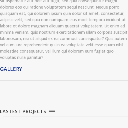
sit aspernatur aut odit aut fugit, sed quia consequuntur magni
dolores eos qui ratione voluptatem sequi nesciunt. Neque porro
quisquam est, qui dolorem ipsum quia dolor sit amet, consectetur,
adipisci velit, sed quia non numquam eius modi tempora incidunt ut
labore et dolore magnam aliquam quaerat voluptatem. Ut enim ad
minima veniam, quis nostrum exercitationem ullam corporis suscipit
laboriosam, nisi ut aliquid ex ea commodi consequatur? Quis autem
vel eum iure reprehenderit qui in ea voluptate velit esse quam nihil
molestiae consequatur, vel illum qui dolorem eum fugiat quo
voluptas nulla pariatur?
GALLERY
LASTEST PROJECTS